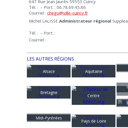
647 Rue Jean Jaurès 59553 Cuincy
Tél. : – Port. : 06.78.69.45.86
Courriel :
chego@ville-cuincy.fr
Michel LALISSE
Administrateur régional
Supplea
Tél. : – Port. :
Courriel :
LES AUTRES RÉGIONS
Alsace
Aquitaine
Bretagne
Centre
Midi-Pyrénées
Pays de Loire