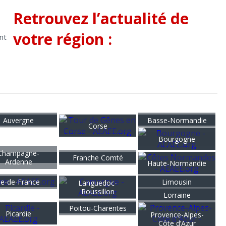
Retrouvez l’actualité de
votre région :
nt
Auvergne
Basse-Normandie
Corse
Bourgogne
Champagne-
Franche Comté
Ardenne
Haute-Normandie
Île-de-France
Limousin
Languedoc-
Roussillon
Lorraine
Poitou-Charentes
Picardie
Provence-Alpes-
Côte d’Azur