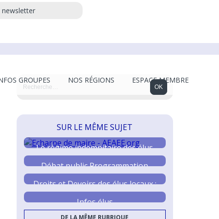
a newsletter
INFOS GROUPES
NOS RÉGIONS
ESPACE MEMBRE
SUR LE MÊME SUJET
Le régime indemnitaire des élus
locaux
Débat public Programmation
pluriannuelle de l’énergie
Droits et Devoirs des élus locaux :
Propositions du Sénat
Infos élus
DE LA MÊME RUBRIQUE