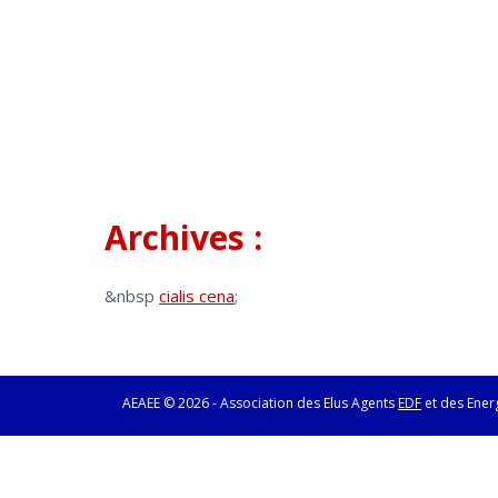
Archives :
&nbsp
cialis cena
;
AEAEE © 2026 - Association des Elus Agents
EDF
et des Ener