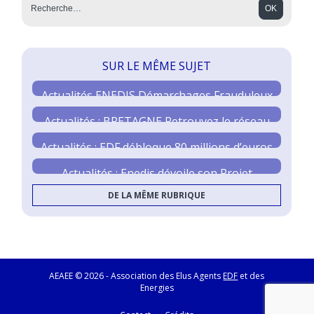
SUR LE MÊME SUJET
Actualités ENEDIS Démarchages Frauduleux
Actualités : BRETAGNE Retrouvez le réseau
des élus
Actualités : EDF débloque 80 millions d’euros
Actualités : Enedis dévoile son Projet
Industriel et Humain 2030
DE LA MÊME RUBRIQUE
AEAEE © 2026 - Association des Elus Agents
EDF
et des
Energies