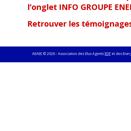
l’onglet INFO GROUPE ENE
Retrouver les témoignages 
AEAEE © 2026 - Association des Elus Agents
EDF
et des Ener