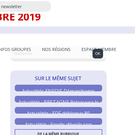
a newsletter
BRE 2019
INFOS GROUPES
NOS RÉGIONS
ESPACE MEMBRE
SUR LE MÊME SUJET
Actualités ENEDIS Démarchages
Frauduleux
Actualités : BRETAGNE Retrouvez le
réseau des élus
Actualités : EDF débloque 80
millions d’euros
Actualités : Enedis dévoile son
Projet Industriel et Humain 2030
DE LA MÊME RUBRIQUE